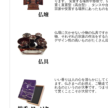
ります。 安置する場所や形状で、
置く直置型（高台型）、タンスや
宗派や安置する場所にあったもの
仏壇に欠かせない小物の仏具です
物、それぞれの宗派の作法をする
デザイン性の高いものがたくさん
いい香りは人の心を清らかにして
ます。仏さまへのお供え、ご馳走
れるのというのが大事です。つま
て焚くことこそが大切です。