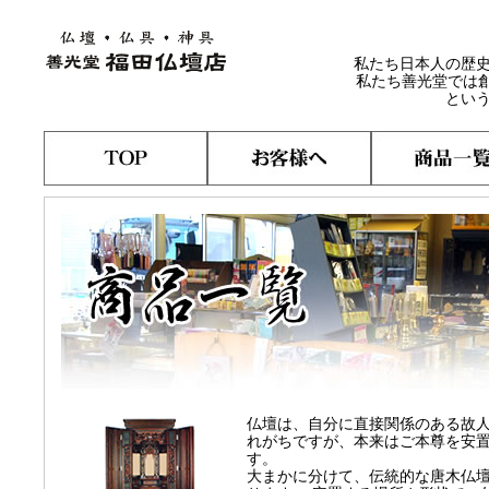
私たち日本人の歴
私たち善光堂では
とい
仏壇は、自分に直接関係のある故
れがちですが、本来はご本尊を安
す。
大まかに分けて、伝統的な唐木仏